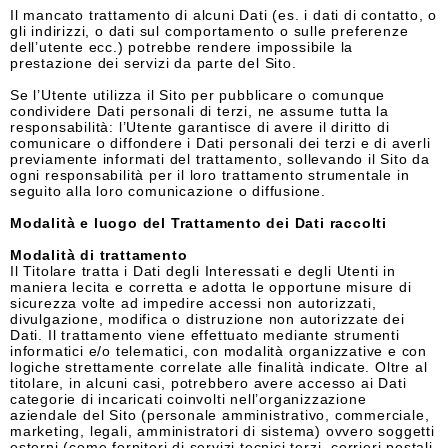
Il mancato trattamento di alcuni Dati (es. i dati di contatto, o
gli indirizzi, o dati sul comportamento o sulle preferenze
dell’utente ecc.) potrebbe rendere impossibile la
prestazione dei servizi da parte del Sito.
Se l’Utente utilizza il Sito per pubblicare o comunque
condividere Dati personali di terzi, ne assume tutta la
responsabilità: l’Utente garantisce di avere il diritto di
comunicare o diffondere i Dati personali dei terzi e di averli
previamente informati del trattamento, sollevando il Sito da
ogni responsabilità per il loro trattamento strumentale in
seguito alla loro comunicazione o diffusione.
Modalità e luogo del Trattamento dei Dati raccolti
Modalità di trattamento
Il Titolare tratta i Dati degli Interessati e degli Utenti in
maniera lecita e corretta e adotta le opportune misure di
sicurezza volte ad impedire accessi non autorizzati,
divulgazione, modifica o distruzione non autorizzate dei
Dati. Il trattamento viene effettuato mediante strumenti
informatici e/o telematici, con modalità organizzative e con
logiche strettamente correlate alle finalità indicate. Oltre al
titolare, in alcuni casi, potrebbero avere accesso ai Dati
categorie di incaricati coinvolti nell’organizzazione
aziendale del Sito (personale amministrativo, commerciale,
marketing, legali, amministratori di sistema) ovvero soggetti
esterni (come fornitori di servizi tecnici terzi, corrieri postali,