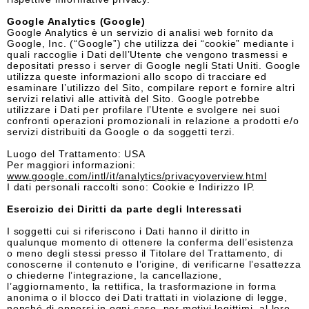
Google Analytics (Google)
Google Analytics è un servizio di analisi web fornito da
Google, Inc. (“Google”) che utilizza dei “cookie” mediante i
quali raccoglie i Dati dell’Utente che vengono trasmessi e
depositati presso i server di Google negli Stati Uniti. Google
utilizza queste informazioni allo scopo di tracciare ed
esaminare l’utilizzo del Sito, compilare report e fornire altri
servizi relativi alle attività del Sito. Google potrebbe
utilizzare i Dati per profilare l’Utente e svolgere nei suoi
confronti operazioni promozionali in relazione a prodotti e/o
servizi distribuiti da Google o da soggetti terzi.
Luogo del Trattamento: USA
Per maggiori informazioni:
www.google.com/intl/it/analytics/privacyoverview.html
I dati personali raccolti sono: Cookie e Indirizzo IP.
Esercizio dei Diritti da parte degli Interessati
I soggetti cui si riferiscono i Dati hanno il diritto in
qualunque momento di ottenere la conferma dell’esistenza
o meno degli stessi presso il Titolare del Trattamento, di
conoscerne il contenuto e l’origine, di verificarne l’esattezza
o chiederne l’integrazione, la cancellazione,
l’aggiornamento, la rettifica, la trasformazione in forma
anonima o il blocco dei Dati trattati in violazione di legge,
nonché di opporsi in ogni caso, per motivi legittimi, al loro