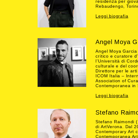
residenza per giova
Rebaudengo, Torin
Leggi biografia
Angel Moya G
Angel Moya Garcia 
critico e curatore 
l’Università di Co
culturale e del coo
Direttore per le art
ICOM Italia – Inter
Association of Cura
Contemporanea in 
Leggi biografia
Stefano Raim
Stefano Raimondi (1
di ArtVerona. Dal 2
Contemporary Art co
Contemporanea ArtD