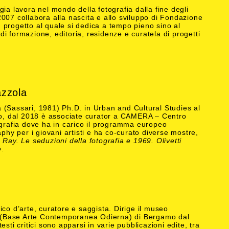
gia lavora nel mondo della fotografia dalla fine degli
007 collabora alla nascita e allo sviluppo di Fondazione
progetto al quale si dedica a tempo pieno sino al
i formazione, editoria, residenze e curatela di progetti
zzola
 (Sassari, 1981) Ph.D. in Urban and Cultural Studies al
ino, dal 2018 è associate curator a CAMERA – Centro
ografia dove ha in carico il programma europeo
y per i giovani artisti e ha co-curato diverse mostre,
ay. Le seduzioni della fotografia e 1969. Olivetti
e
.
ico d’arte, curatore e saggista. Dirige il museo
Base Arte Contemporanea Odierna) di Bergamo dal
esti critici sono apparsi in varie pubblicazioni edite, tra