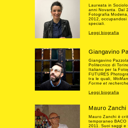
Laureata in Sociolo
anni Novanta. Dal 2
Fotografia Modena, 
2012, occupandosi d
speciali.
Leggi biografia
Giangavino Pa
Giangavino Pazzola
Politecnico di Tor
Italiano per la Fot
FUTURES Photograph
tra le quali,
WoMan R
Forme et recherch
Leggi biografia
Mauro Zanchi
Mauro Zanchi è crit
temporaneo BACO (
2011. Suoi saggi e t