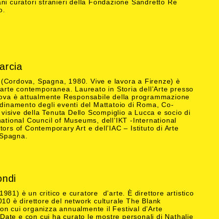
ni curatori stranieri della Fondazione Sandretto Re
o.
arcia
(Cordova, Spagna, 1980. Vive e lavora a Firenze) è
d’arte contemporanea. Laureato in Storia dell’Arte presso
rdova è attualmente Responsabile della programmazione
rdinamento degli eventi del Mattatoio di Roma, Co-
i visive della Tenuta Dello Scompiglio a Lucca e socio di
national Council of Museums, dell’IKT -International
tors of Contemporary Art e dell’IAC – Istituto di Arte
Spagna.
ondi
981) è un critico e curatore d’arte. È direttore artistico
010 è direttore del network culturale The Blank
n cui organizza annualmente il Festival d’Arte
ate e con cui ha curato le mostre personali di Nathalie